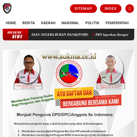
SITEMAP
INDEX
HOME
BERITA
DAERAH
NASIONAL
POLITIK
PEMERINTAH
K
BREAKING
PENGELOLAAN KEUANGAN STIK MELALUI PENERIMAAN NEGERA BU
NEWS