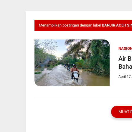
Menampilkan postingan dengan label
BANJIR ACEH SI
NASIO
Air 
Baha
April 17
MUAT 