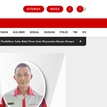
SITEMAP
INDEX
ISATA
KULINER
SOSIAL
BUDAYA
POLRI
TNI
VIDIO
im Bukti Peran Serta Masyarakat Brantas Korupsi
Bongkar Sindikat Buzzer Penyebar Hoax,