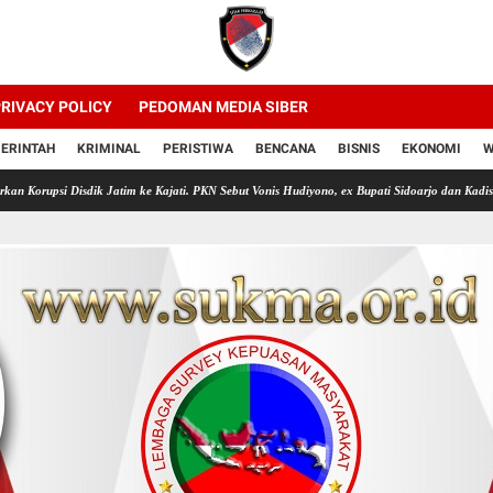
RIVACY POLICY
PEDOMAN MEDIA SIBER
ERINTAH
KRIMINAL
PERISTIWA
BENCANA
BISNIS
EKONOMI
W
dik Jatim ke Kajati. PKN Sebut Vonis Hudiyono, ex Bupati Sidoarjo dan Kadis Pendidikan Jat