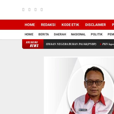
HOME
REDAKSI
KODE ETIK
DISCLAIMER
P
HOME
BERITA
DAERAH
NASIONAL
POLITIK
PEM
BREAKING
IK MELALUI PENERIMAAN NEGERA BUKAN PAJAK(PNBP)
PKN laporkan Korupsi Dis
NEWS