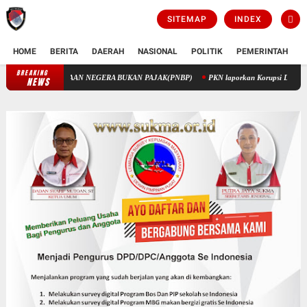
SITEMAP
INDEX
HOME
BERITA
DAERAH
NASIONAL
POLITIK
PEMERINTAH
K
BREAKING
PENGELOLAAN KEUANGAN STIK MELALUI PENERIMAAN NEGERA BUK
NEWS