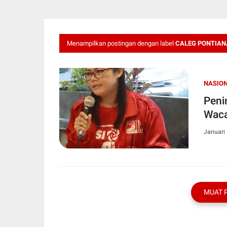
Menampilkan postingan dengan label
CALEG PONTIAN
NASIO
Peni
Waca
Januari 
MUAT 