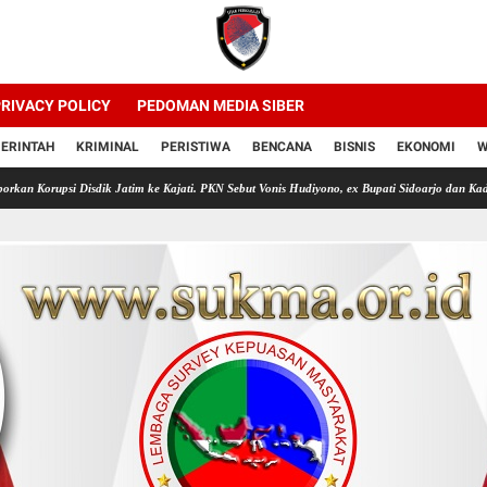
RIVACY POLICY
PEDOMAN MEDIA SIBER
ERINTAH
KRIMINAL
PERISTIWA
BENCANA
BISNIS
EKONOMI
W
isdik Jatim ke Kajati. PKN Sebut Vonis Hudiyono, ex Bupati Sidoarjo dan Kadis Pendidikan J