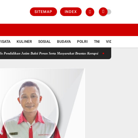
SITEMAP
INDEX
ISATA
KULINER
SOSIAL
BUDAYA
POLRI
TNI
VIDIO
atim Bukti Peran Serta Masyarakat Brantas Korupsi
Bongkar Sindikat Buzzer Penyebar Hoa