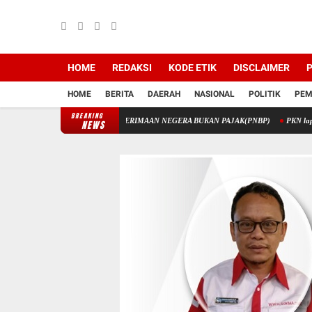
HOME
REDAKSI
KODE ETIK
DISCLAIMER
P
HOME
BERITA
DAERAH
NASIONAL
POLITIK
PEM
BREAKING
TIK MELALUI PENERIMAAN NEGERA BUKAN PAJAK(PNBP)
PKN laporkan Korupsi D
NEWS