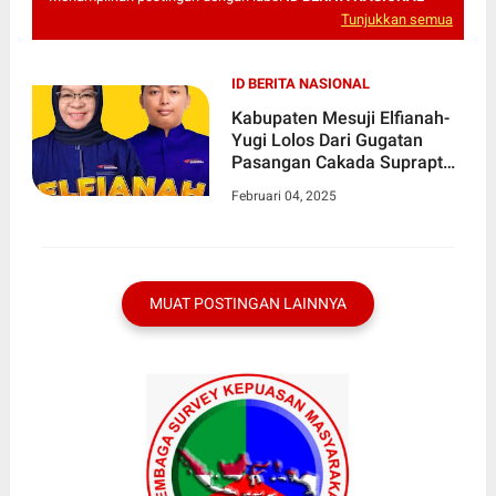
Tunjukkan semua
ID BERITA NASIONAL
Kabupaten Mesuji Elfianah-
Yugi Lolos Dari Gugatan
Pasangan Cakada Suprapto
dan Fuad Pada Sidang
Februari 04, 2025
Putusan Dismissal MK di
Jakarta
MUAT POSTINGAN LAINNYA