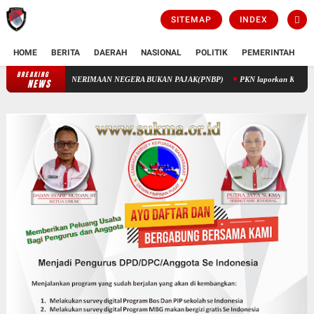
SITEMAP
INDEX
HOME
BERITA
DAERAH
NASIONAL
POLITIK
PEMERINTAH
K
BREAKING
LUI PENERIMAAN NEGERA BUKAN PAJAK(PNBP)
PKN laporkan Korupsi Disdik Jatim
NEWS