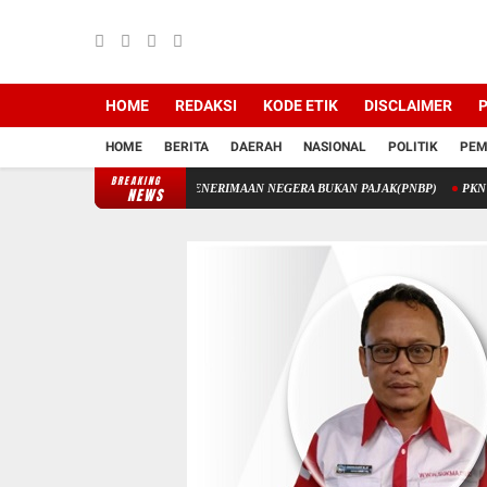
HOME
REDAKSI
KODE ETIK
DISCLAIMER
P
HOME
BERITA
DAERAH
NASIONAL
POLITIK
PEM
BREAKING
 STIK MELALUI PENERIMAAN NEGERA BUKAN PAJAK(PNBP)
PKN laporkan Korupsi
NEWS