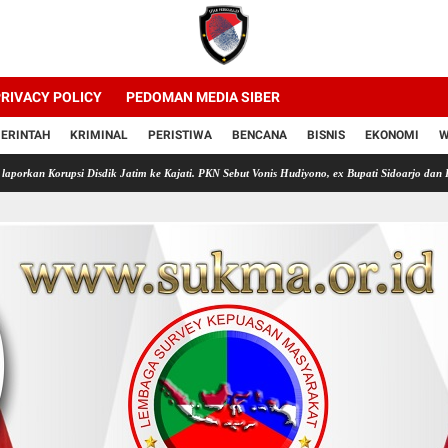
RIVACY POLICY
PEDOMAN MEDIA SIBER
ERINTAH
KRIMINAL
PERISTIWA
BENCANA
BISNIS
EKONOMI
W
 Disdik Jatim ke Kajati. PKN Sebut Vonis Hudiyono, ex Bupati Sidoarjo dan Kadis Pendidikan