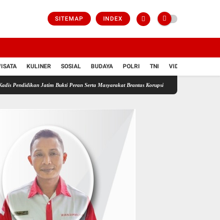
SITEMAP
INDEX
ISATA
KULINER
SOSIAL
BUDAYA
POLRI
TNI
VIDIO
 Jatim Bukti Peran Serta Masyarakat Brantas Korupsi
Bongkar Sindikat Buzzer Penyebar H