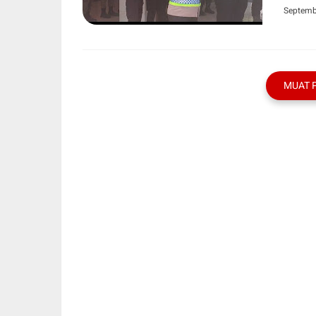
Septemb
MUAT 