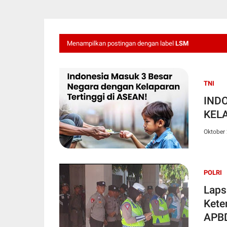
Menampilkan postingan dengan label
LSM
TNI
IND
KEL
Oktober 
POLRI
Laps
Keter
APBD