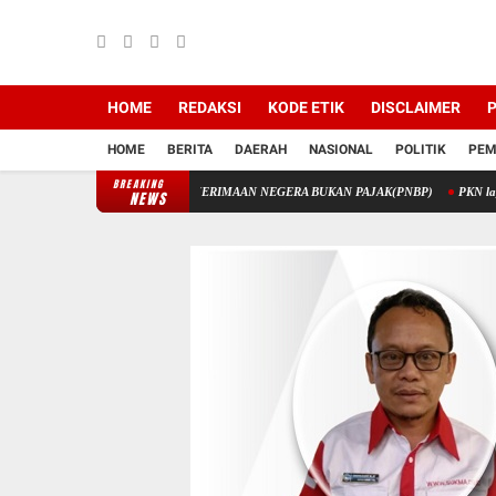
HOME
REDAKSI
KODE ETIK
DISCLAIMER
P
HOME
BERITA
DAERAH
NASIONAL
POLITIK
PEM
BREAKING
TIK MELALUI PENERIMAAN NEGERA BUKAN PAJAK(PNBP)
PKN laporkan Korupsi Di
NEWS