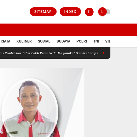
SITEMAP
INDEX
ISATA
KULINER
SOSIAL
BUDAYA
POLRI
TNI
VIDIO
atim Bukti Peran Serta Masyarakat Brantas Korupsi
Bongkar Sindikat Buzzer Penyebar Hoax