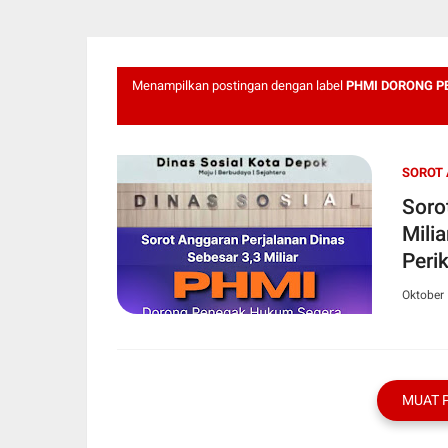
Menampilkan postingan dengan label
PHMI DORONG P
SOROT 
Soro
Mili
Peri
Oktober 
MUAT 