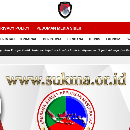
RIVACY POLICY
PEDOMAN MEDIA SIBER
ERINTAH
KRIMINAL
PERISTIWA
BENCANA
BISNIS
EKONOMI
W
sdik Jatim ke Kajati. PKN Sebut Vonis Hudiyono, ex Bupati Sidoarjo dan Kadis Pendidikan J