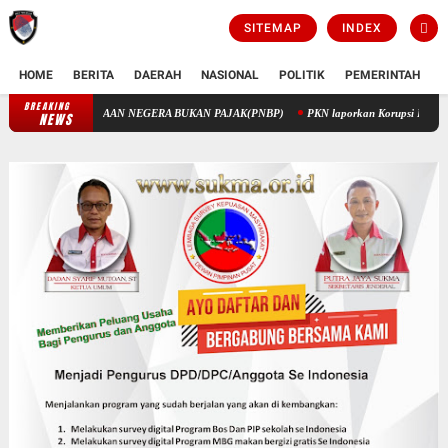
SITEMAP
INDEX
HOME
BERITA
DAERAH
NASIONAL
POLITIK
PEMERINTAH
K
BREAKING
PENGELOLAAN KEUANGAN STIK MELALUI PENERIMAAN NEGERA BUKA
NEWS