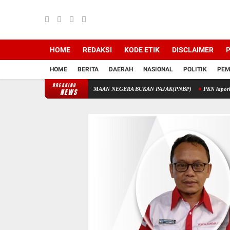
HOME
REDAKSI
KODE ETIK
DISCLAIMER
P
HOME
BERITA
DAERAH
NASIONAL
POLITIK
PEM
BREAKING
K MELALUI PENERIMAAN NEGERA BUKAN PAJAK(PNBP)
PKN laporkan Korupsi Disdi
NEWS