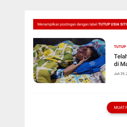
Menampilkan postingan dengan label
TUTUP USIA SIT
TUTUP 
Tela
di M
Juli 29,
MUAT 