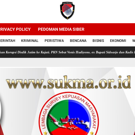
RIVACY POLICY
PEDOMAN MEDIA SIBER
ERINTAH
KRIMINAL
PERISTIWA
BENCANA
BISNIS
EKONOMI
W
k Jatim ke Kajati. PKN Sebut Vonis Hudiyono, ex Bupati Sidoarjo dan Kadis Pendidikan Jatim