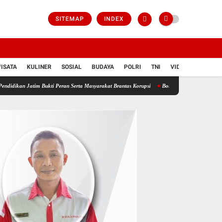
SITEMAP
INDEX
ISATA
KULINER
SOSIAL
BUDAYA
POLRI
TNI
VIDIO
 Bukti Peran Serta Masyarakat Brantas Korupsi
Bongkar Sindikat Buzzer Penyebar Hoax, T