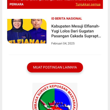
PERKARA
Tunjukkan semua
ID BERITA NASIONAL
Kabupaten Mesuji Elfianah-
Yugi Lolos Dari Gugatan
Pasangan Cakada Suprapto
dan Fuad Pada Sidang
Februari 04, 2025
Putusan Dismissal MK di
Jakarta
MUAT POSTINGAN LAINNYA