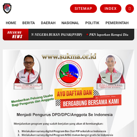
SITEMAP
INDEX
HOME
BERITA
DAERAH
NASIONAL
POLITIK
PEMERINTAH
K
BREAKING
PENGELOLAAN KEUANGAN STIK MELALUI PENERIMAAN NEGERA BUKAN 
NEWS