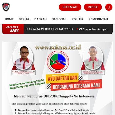
SITEMAP
INDEX
HOME
BERITA
DAERAH
NASIONAL
POLITIK
PEMERINTAH
K
BREAKING
PENGELOLAAN KEUANGAN STIK MELALUI PENERIMAAN NEGERA BUK
NEWS