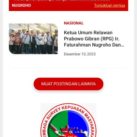
NUGROHO
Tunjukkan semua
NASIONAL
Ketua Umum Relawan
Prabowo Gibran (RPG) Ir.
Faturahman Nugroho Dan
Leo Rusli Efendi SH
Desember 10, 2023
Seketaris (RPG) DPW Jawa
Barat Hadiri Kampanye
Prabowo-Gibran Di Gedung
SICC Sentul Babakan
Madang
MUAT POSTINGAN LAINNYA