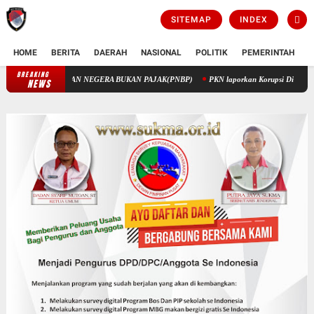
SITEMAP
INDEX
HOME
BERITA
DAERAH
NASIONAL
POLITIK
PEMERINTAH
K
BREAKING
PENGELOLAAN KEUANGAN STIK MELALUI PENERIMAAN NEGERA BUK
NEWS