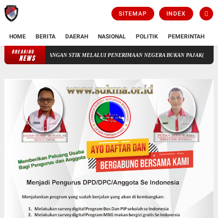
SITEMAP
INDEX
HOME
BERITA
DAERAH
NASIONAL
POLITIK
PEMERINTAH
K
BREAKING
N KEUANGAN STIK MELALUI PENERIMAAN NEGERA BUKAN PAJAK(PNBP)
PKN lap
NEWS