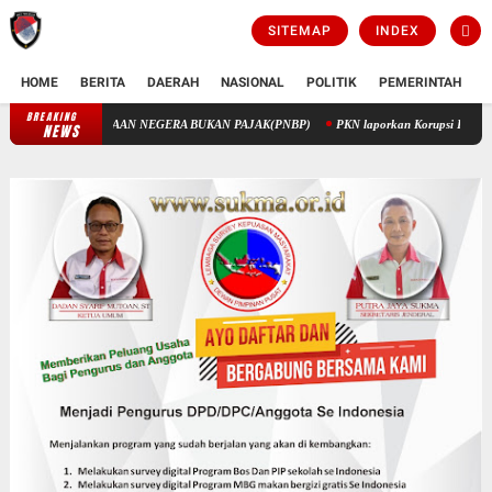
SITEMAP
INDEX
HOME
BERITA
DAERAH
NASIONAL
POLITIK
PEMERINTAH
K
BREAKING
PENGELOLAAN KEUANGAN STIK MELALUI PENERIMAAN NEGERA BUK
NEWS