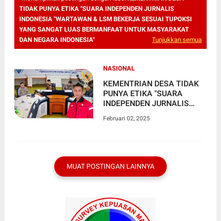
TIDAK PUNYA ETIKA "SUARA INDEPENDEN JURNALIS
INDONESIA "WARTAWAN & LSM BEKERJA SESUAI TUPOKSI
YANG SANGAT LUAS BERMANFAAT UNTUK MASYARAKAT
DAN NEGARA INDONESIA"
Tunjukkan semua
NASIONAL
KEMENTRIAN DESA TIDAK
PUNYA ETIKA "SUARA
INDEPENDEN JURNALIS
INDONESIA "WARTAWAN &
Februari 02, 2025
LSM BEKERJA SESUAI
TUPOKSI YANG SANGAT
LUAS BERMANFAAT UNTUK
MASYARAKAT DAN NEGARA
INDONESIA
MUAT POSTINGAN LAINNYA