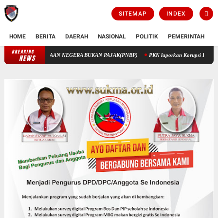
SITEMAP
INDEX
HOME
BERITA
DAERAH
NASIONAL
POLITIK
PEMERINTAH
K
BREAKING
PENGELOLAAN KEUANGAN STIK MELALUI PENERIMAAN NEGERA BUKA
NEWS