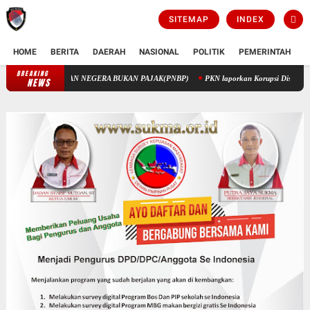
SITEMAP
INDEX
HOME
BERITA
DAERAH
NASIONAL
POLITIK
PEMERINTAH
K
BREAKING
PENGELOLAAN KEUANGAN STIK MELALUI PENERIMAAN NEGERA BUKAN
NEWS