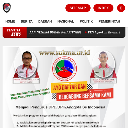
SITEMAP
INDEX
HOME
BERITA
DAERAH
NASIONAL
POLITIK
PEMERINTAH
K
BREAKING
PENGELOLAAN KEUANGAN STIK MELALUI PENERIMAAN NEGERA BUK
NEWS