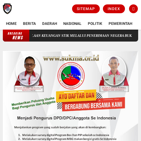
SITEMAP
INDEX
HOME
BERITA
DAERAH
NASIONAL
POLITIK
PEMERINTAH
K
BREAKING
GELOLAAN KEUANGAN STIK MELALUI PENERIMAAN NEGERA BUKAN PAJAK(PNBP)
NEWS