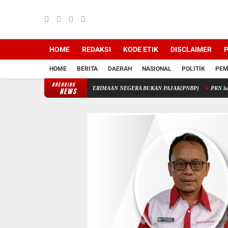
HOME
REDAKSI
KODE ETIK
DISCLAIMER
P
HOME
BERITA
DAERAH
NASIONAL
POLITIK
PEM
BREAKING
TIK MELALUI PENERIMAAN NEGERA BUKAN PAJAK(PNBP)
PKN laporkan Korupsi Di
NEWS