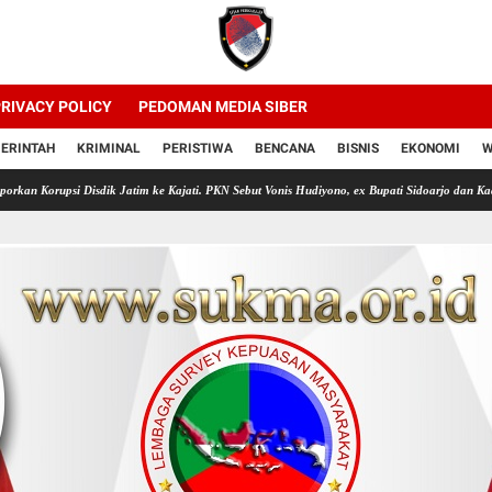
RIVACY POLICY
PEDOMAN MEDIA SIBER
ERINTAH
KRIMINAL
PERISTIWA
BENCANA
BISNIS
EKONOMI
W
sdik Jatim ke Kajati. PKN Sebut Vonis Hudiyono, ex Bupati Sidoarjo dan Kadis Pendidikan Ja