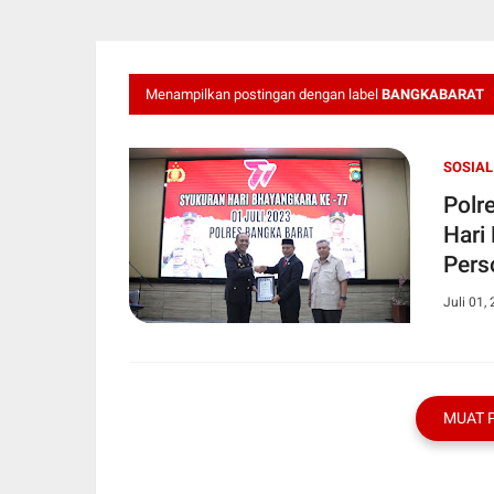
Menampilkan postingan dengan label
BANGKABARAT
SOSIAL
Polr
Hari
Pers
Juli 01,
MUAT 