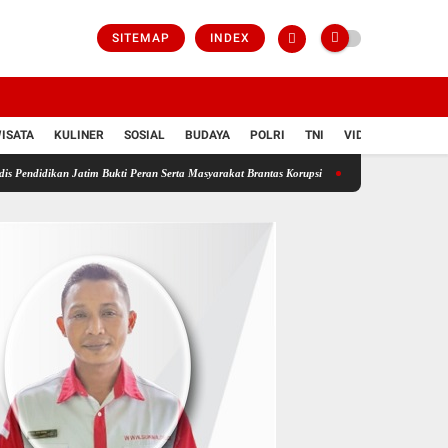
SITEMAP
INDEX
ISATA
KULINER
SOSIAL
BUDAYA
POLRI
TNI
VIDIO
tim Bukti Peran Serta Masyarakat Brantas Korupsi
Bongkar Sindikat Buzzer Penyebar Hoax