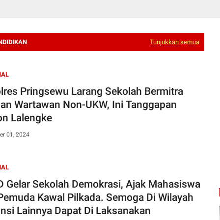
NDIDIKAN
Tunjukkan semua
NAL
lres Pringsewu Larang Sekolah Bermitra
an Wartawan Non-UKW, Ini Tanggapan
on Lalengke
r 01, 2024
NAL
 Gelar Sekolah Demokrasi, Ajak Mahasiswa
Pemuda Kawal Pilkada. Semoga Di Wilayah
insi Lainnya Dapat Di Laksanakan