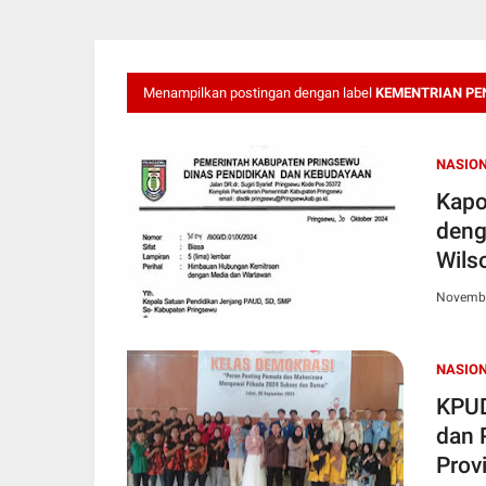
Menampilkan postingan dengan label
KEMENTRIAN PE
NASIO
Kapo
deng
Wils
Novembe
NASIO
KPUD
dan 
Prov