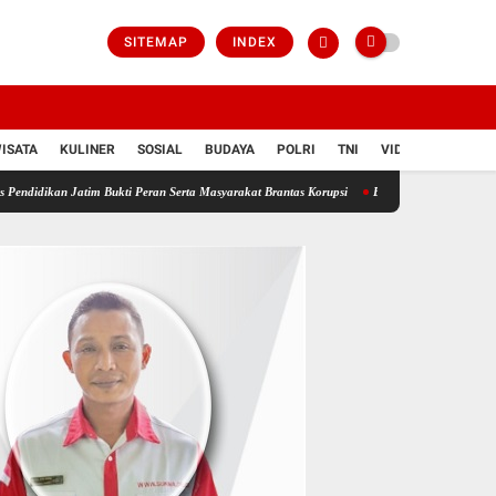
SITEMAP
INDEX
ISATA
KULINER
SOSIAL
BUDAYA
POLRI
TNI
VIDIO
im Bukti Peran Serta Masyarakat Brantas Korupsi
Bongkar Sindikat Buzzer Penyebar Hoax,