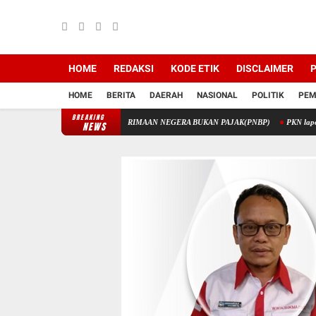
HOME
REDAKSI
KODE ETIK
DISCLAIMER
P
HOME
BERITA
DAERAH
NASIONAL
POLITIK
PEM
BREAKING
IK MELALUI PENERIMAAN NEGERA BUKAN PAJAK(PNBP)
PKN laporkan Korupsi Dis
NEWS