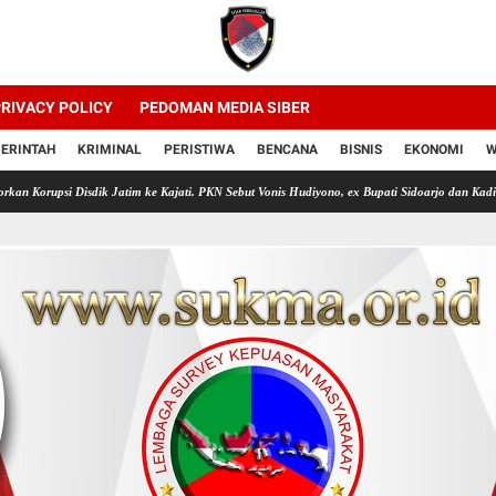
RIVACY POLICY
PEDOMAN MEDIA SIBER
ERINTAH
KRIMINAL
PERISTIWA
BENCANA
BISNIS
EKONOMI
W
dik Jatim ke Kajati. PKN Sebut Vonis Hudiyono, ex Bupati Sidoarjo dan Kadis Pendidikan Jat