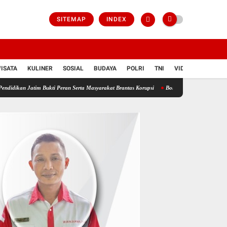
SITEMAP
INDEX
ISATA
KULINER
SOSIAL
BUDAYA
POLRI
TNI
VIDIO
 Bukti Peran Serta Masyarakat Brantas Korupsi
Bongkar Sindikat Buzzer Penyebar Hoax, T