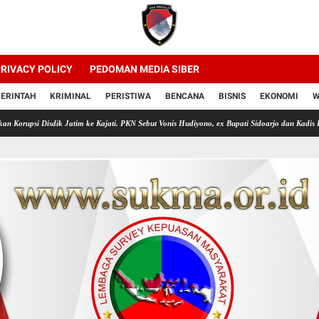
RIVACY POLICY
PEDOMAN MEDIA SIBER
ERINTAH
KRIMINAL
PERISTIWA
BENCANA
BISNIS
EKONOMI
W
k Jatim ke Kajati. PKN Sebut Vonis Hudiyono, ex Bupati Sidoarjo dan Kadis Pendidikan Jatim