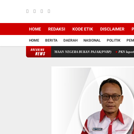
HOME
REDAKSI
KODE ETIK
DISCLAIMER
P
HOME
BERITA
DAERAH
NASIONAL
POLITIK
PEM
BREAKING
K MELALUI PENERIMAAN NEGERA BUKAN PAJAK(PNBP)
PKN laporkan Korupsi Disdi
NEWS