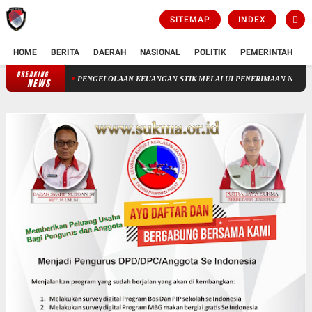
SITEMAP
INDEX
HOME
BERITA
DAERAH
NASIONAL
POLITIK
PEMERINTAH
K
BREAKING
PENGELOLAAN KEUANGAN STIK MELALUI PENERIMAAN NEGERA BUKAN PA
NEWS