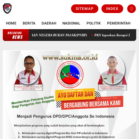
SITEMAP
INDEX
HOME
BERITA
DAERAH
NASIONAL
POLITIK
PEMERINTAH
K
BREAKING
PENGELOLAAN KEUANGAN STIK MELALUI PENERIMAAN NEGERA BUKA
NEWS