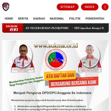
SITEMAP
INDEX
HOME
BERITA
DAERAH
NASIONAL
POLITIK
PEMERINTAH
K
BREAKING
PENGELOLAAN KEUANGAN STIK MELALUI PENERIMAAN NEGERA BUK
NEWS