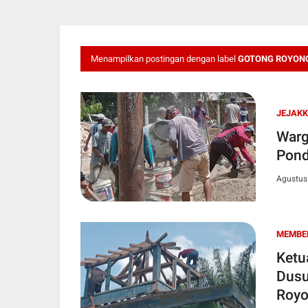
Menampilkan postingan dengan label
GOTONG ROYON
JEJAKK
Warg
Pond
Agustus
MEMBER
Ketu
Dusu
Royo