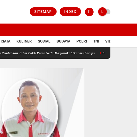
SITEMAP
INDEX
ISATA
KULINER
SOSIAL
BUDAYA
POLRI
TNI
VIDIO
Bukti Peran Serta Masyarakat Brantas Korupsi
Bongkar Sindikat Buzzer Penyebar Hoax, Ta