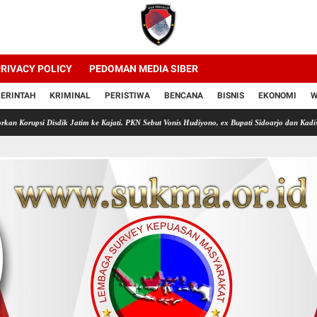
RIVACY POLICY
PEDOMAN MEDIA SIBER
ERINTAH
KRIMINAL
PERISTIWA
BENCANA
BISNIS
EKONOMI
W
 Jatim ke Kajati. PKN Sebut Vonis Hudiyono, ex Bupati Sidoarjo dan Kadis Pendidikan Jatim 