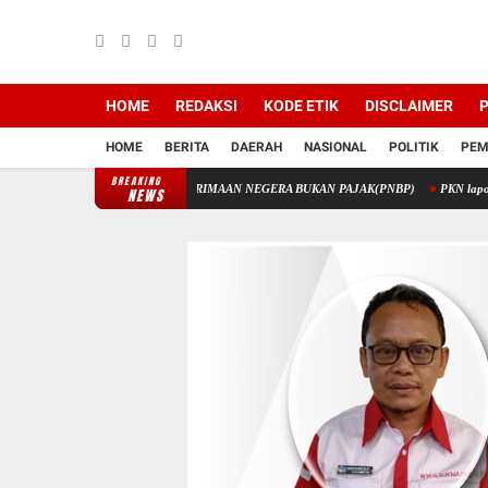
HOME
REDAKSI
KODE ETIK
DISCLAIMER
P
HOME
BERITA
DAERAH
NASIONAL
POLITIK
PEM
BREAKING
 MELALUI PENERIMAAN NEGERA BUKAN PAJAK(PNBP)
PKN laporkan Korupsi Disdik
NEWS