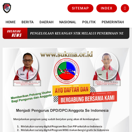
SITEMAP
INDEX
HOME
BERITA
DAERAH
NASIONAL
POLITIK
PEMERINTAH
K
BREAKING
PENGELOLAAN KEUANGAN STIK MELALUI PENERIMAAN NEGERA BUKAN PAJAK(PN
NEWS