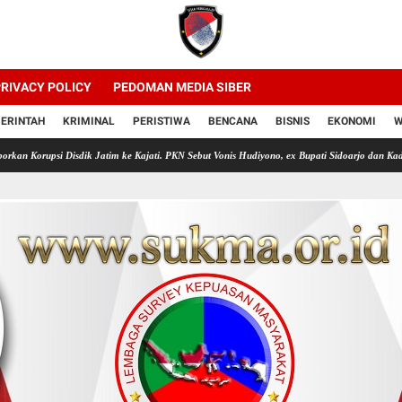
RIVACY POLICY
PEDOMAN MEDIA SIBER
ERINTAH
KRIMINAL
PERISTIWA
BENCANA
BISNIS
EKONOMI
W
ik Jatim ke Kajati. PKN Sebut Vonis Hudiyono, ex Bupati Sidoarjo dan Kadis Pendidikan Jati