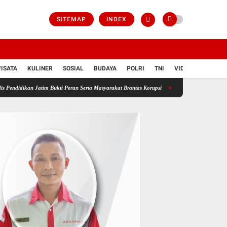
SITEMAP
INDEX
ISATA
KULINER
SOSIAL
BUDAYA
POLRI
TNI
VIDIO
m Bukti Peran Serta Masyarakat Brantas Korupsi
Bongkar Sindikat Buzzer Penyebar Hoax, 