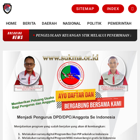
SITEMAP
INDEX
HOME
BERITA
DAERAH
NASIONAL
POLITIK
PEMERINTAH
K
BREAKING
PENGELOLAAN KEUANGAN STIK MELALUI PENERIMAAN NEGERA BUKAN PAJAK(
NEWS