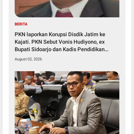
BERITA
PKN laporkan Korupsi Disdik Jatim ke
Kajati. PKN Sebut Vonis Hudiyono, ex
Bupati Sidoarjo dan Kadis Pendidikan
Jatim Bukti Peran Serta Masyarakat
August 02, 2026
Brantas Korupsi