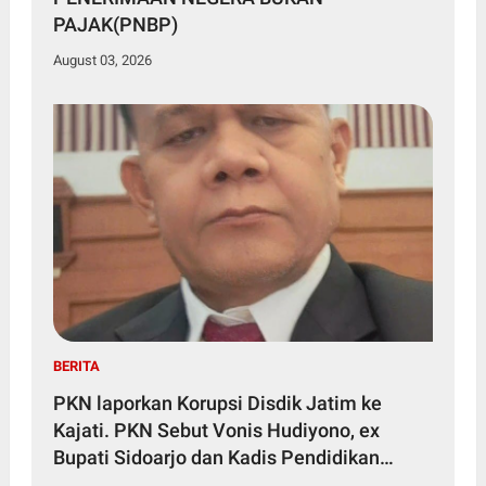
PAJAK(PNBP)
August 03, 2026
BERITA
PKN laporkan Korupsi Disdik Jatim ke
Kajati. PKN Sebut Vonis Hudiyono, ex
Bupati Sidoarjo dan Kadis Pendidikan
Jatim Bukti Peran Serta Masyarakat