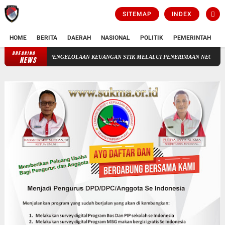
SITEMAP
INDEX
HOME
BERITA
DAERAH
NASIONAL
POLITIK
PEMERINTAH
K
BREAKING
PENGELOLAAN KEUANGAN STIK MELALUI PENERIMAAN NEGERA BUKAN PAJAK(
NEWS