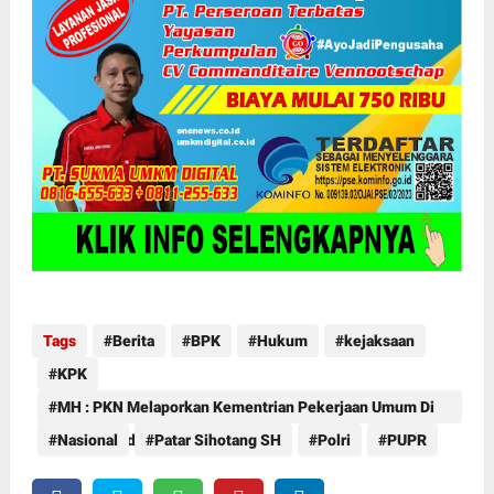
Tags
Berita
BPK
Hukum
kejaksaan
KPK
MH : PKN Melaporkan Kementrian Pekerjaan Umum Di
Duga Melindungi Korupsi
Nasional
Patar Sihotang SH
Polri
PUPR