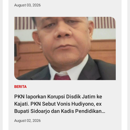
August 03, 2026
BERITA
PKN laporkan Korupsi Disdik Jatim ke
Kajati. PKN Sebut Vonis Hudiyono, ex
Bupati Sidoarjo dan Kadis Pendidikan
Jatim Bukti Peran Serta Masyarakat
August 02, 2026
Brantas Korupsi