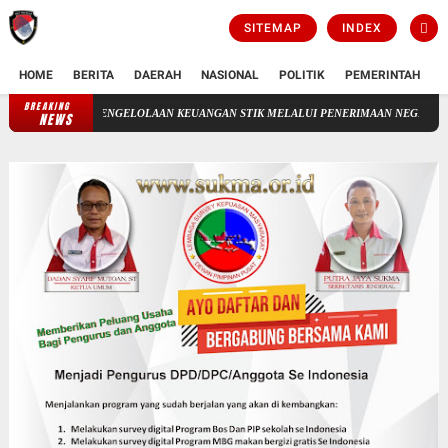
SITEMAP
INDEX
HOME
BERITA
DAERAH
NASIONAL
POLITIK
PEMERINTAH
K
BREAKING
PENGELOLAAN KEUANGAN STIK MELALUI PENERIMAAN NEGERA BUKAN PAJAK(PNBP
NEWS