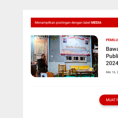
Menampilkan postingan dengan label
MEDIA
PEMILU
Bawa
Publ
202
Mei 16, 
MUAT 