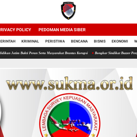
RIVACY POLICY
PEDOMAN MEDIA SIBER
ERINTAH
KRIMINAL
PERISTIWA
BENCANA
BISNIS
EKONOMI
W
ti Peran Serta Masyarakat Brantas Korupsi
Bongkar Sindikat Buzzer Penyebar Hoax, Tasri