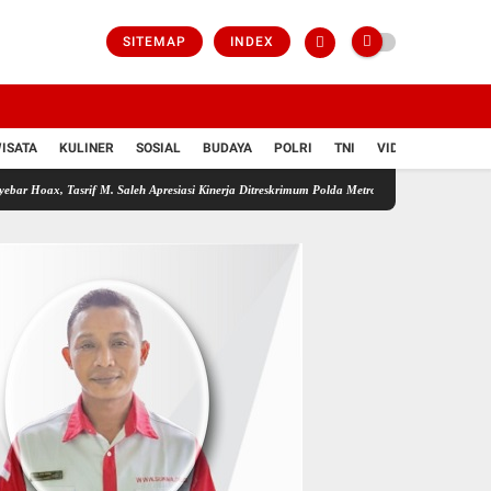
SITEMAP
INDEX
ISATA
KULINER
SOSIAL
BUDAYA
POLRI
TNI
VIDIO
f M. Saleh Apresiasi Kinerja Ditreskrimum Polda Metro Jaya
Tak Lindungi Oknum Polisi 