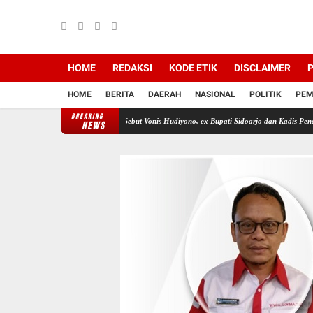
HOME
REDAKSI
KODE ETIK
DISCLAIMER
P
HOME
BERITA
DAERAH
NASIONAL
POLITIK
PEM
BREAKING
tim ke Kajati. PKN Sebut Vonis Hudiyono, ex Bupati Sidoarjo dan Kadis Pendidikan Jatim Buk
NEWS