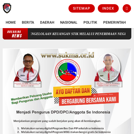
SITEMAP
INDEX
HOME
BERITA
DAERAH
NASIONAL
POLITIK
PEMERINTAH
K
BREAKING
PENGELOLAAN KEUANGAN STIK MELALUI PENERIMAAN NEGERA BUKAN PAJAK
NEWS